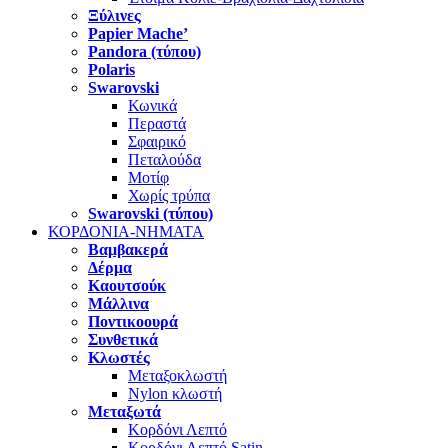
Ξύλινες
Papier Mache’
Pandora (τύπου)
Polaris
Swarovski
Κωνικά
Περαστά
Σφαιρικό
Πεταλούδα
Μοτίφ
Χωρίς τρύπα
Swarovski (τύπου)
ΚΟΡΔΟΝΙΑ-ΝΗΜΑΤΑ
Βαμβακερά
Δέρμα
Καουτσούκ
Μάλλινα
Ποντικοουρά
Συνθετικά
Κλωστές
Μεταξοκλωστή
Nylon κλωστή
Μεταξωτά
Κορδόνι Λεπτό
Κορδόνι Λεπτό Satin