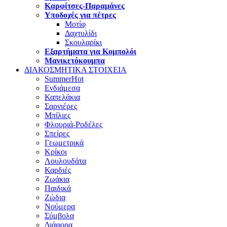
Καρφίτσες-Παραμάνες
Υποδοχές για πέτρες
Μοτίφ
Δαχτυλίδι
Σκουλαρίκι
Εξαρτήματα για Κομπολόι
Μανικετόκουμπα
ΔΙΑΚΟΣΜΗΤΙΚΑ ΣΤΟΙΧΕΙΑ
Summer
Hot
Ενδιάμεσα
Καπελάκια
Σαρνιέρες
Μπίλιες
Φλουριά-Ροδέλες
Σπείρες
Γεωμετρικά
Κρίκοι
Λουλουδάτα
Καρδιές
Ζωάκια
Παιδικά
Ζώδια
Νούμερα
Σύμβολα
Διάφορα