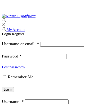
Τηλέφωνα επικοινωνίας: 2103230673
και Viber/WhatsApp: 6948885280
My Account
Login
Register
Username or email
*
Password
*
Lost password?
Remember Me
Log in
Username
*