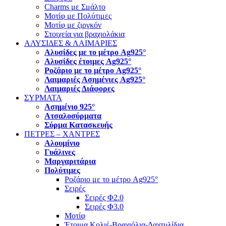
Charms με Σμάλτο
Μοτίφ με Πολύτιμες
Μοτίφ με ζιργκόν
Στοιχεία για βραχιολάκια
ΑΛΥΣΙΔΕΣ & ΛΑΙΜΑΡΙΕΣ
Αλυσίδες με το μέτρο Ag925°
Αλυσίδες έτοιμες Ag925°
Ροζάριο με το μέτρο Ag925°
Λαιμαριές Ασημένιες Ag925°
Λαιμαριές Διάφορες
ΣΥΡΜΑΤΑ
Ασημένιο 925°
Ατσαλοσύρματα
Σύρμα Κατασκευής
ΠΕΤΡΕΣ – ΧΑΝΤΡΕΣ
Αλουμίνιο
Γυάλινες
Μαργαριτάρια
Πολύτιμες
Ροζάριο με το μέτρο Ag925°
Σειρές
Σειρές Φ2.0
Σειρές Φ3.0
Μοτίφ
Έτοιμα Κολιέ-Βραχιόλια-Δαχτυλίδια