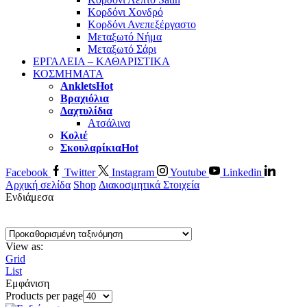
Κορδόνι Χονδρό
Κορδόνι Ανεπεξέργαστο
Μεταξωτό Νήμα
Μεταξωτό Σάρι
ΕΡΓΑΛΕΙΑ – ΚΑΘΑΡΙΣΤΙΚΑ
ΚΟΣΜΗΜΑΤΑ
Anklets
Hot
Βραχιόλια
Δαχτυλίδια
Ατσάλινα
Κολιέ
Σκουλαρίκια
Hot
Facebook
Twitter
Instagram
Youtube
Linkedin
Αρχική σελίδα
Shop
Διακοσμητικά Στοιχεία
Ενδιάμεσα
View as:
Grid
List
Εμφάνιση
Products per page