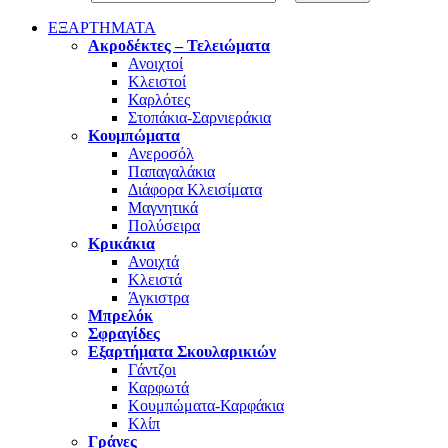
ΕΞΑΡΤΗΜΑΤΑ
Ακροδέκτες – Τελειώματα
Ανοιχτοί
Κλειστοί
Καρλότες
Στοπάκια-Σαρνιεράκια
Κουμπώματα
Ανεροσόλ
Παπαγαλάκια
Διάφορα Κλεισίματα
Μαγνητικά
Πολύσειρα
Κρικάκια
Ανοιχτά
Κλειστά
Άγκιστρα
Μπρελόκ
Σφραγίδες
Εξαρτήματα Σκουλαρικιών
Γάντζοι
Καρφωτά
Κουμπώματα-Καρφάκια
Κλίπ
Γράνες