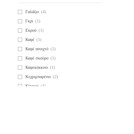
Γαλάζιο
(4)
Γκρι
(1)
Εκρού
(1)
Καφέ
(1)
Καφέ ανοιχτό
(1)
Καφέ σκούρο
(1)
Καφεκόκκινο
(1)
Κεχριμπαρένιο
(2)
Κίτρινο
(4)
Κιτρινοπορτοκαλί
(1)
Κόκκινο
(6)
Κυπαρισσί
(1)
Λαδί
(2)
Λαχανί
(2)