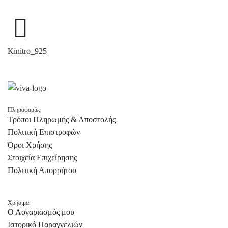
Λευκό
(3)
Λιλά
(1)
Μαύρο
(5)
Kinitro_925
Μελιτζανί
(1)
Μπλε
(8)
Μπλε Navy
(2)
Μπλε ηλεκτρίκ
(1)
Πληροφορίες
Τρόποι Πληρωμής & Αποστολής
Μπορντό
(1)
Πολιτική Επιστροφών
Μπρονζέ
(1)
Όροι Χρήσης
Μωβ
(7)
Στοιχεία Επιχείρησης
Πολιτική Απορρήτου
Πολύχρωμο
(6)
Πορτοκαλί
(3)
Πράσινο
(29)
Χρήσιμα
Ο Λογαριασμός μου
Πράσινο ανοιχτό
(7)
Ιστορικό Παραγγελιών