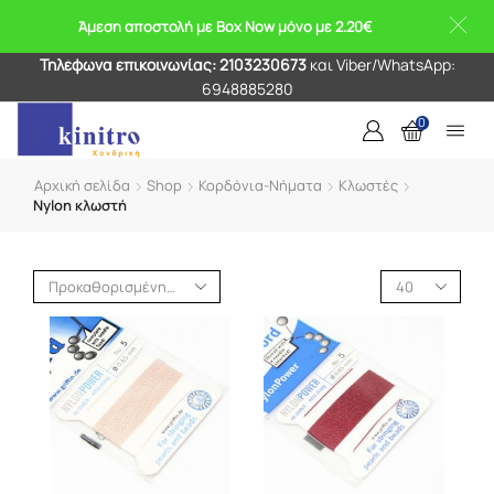
Άμεση αποστολή με Box Now μόνο με 2.20€
Τηλέφωνα επικοινωνίας: 2103230673
και Viber/WhatsApp:
6948885280
0
Αρχική σελίδα
Shop
Κορδόνια-Νήματα
Κλωστές
Nylon κλωστή