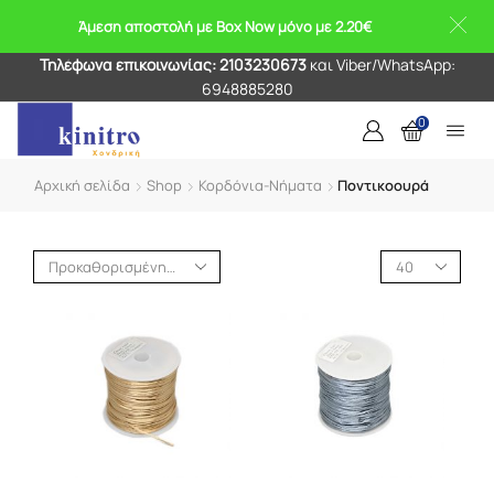
Άμεση αποστολή με Box Now μόνο με 2.20€
Τηλέφωνα επικοινωνίας: 2103230673
και Viber/WhatsApp:
6948885280
0
Αρχική σελίδα
Shop
Κορδόνια-Νήματα
Ποντικοουρά