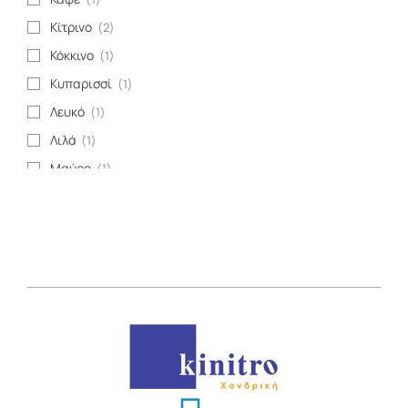
Κίτρινο
(2)
Κόκκινο
(1)
Κυπαρισσί
(1)
Λευκό
(1)
Λιλά
(1)
Μαύρο
(1)
Μπλε
(1)
Μπρονζέ
(1)
Μωβ
(1)
Πορτοκαλί
(1)
Πράσινο
(1)
Πράσινο ανοιχτό
(1)
Ροζ
(1)
Χρυσαφί
(1)