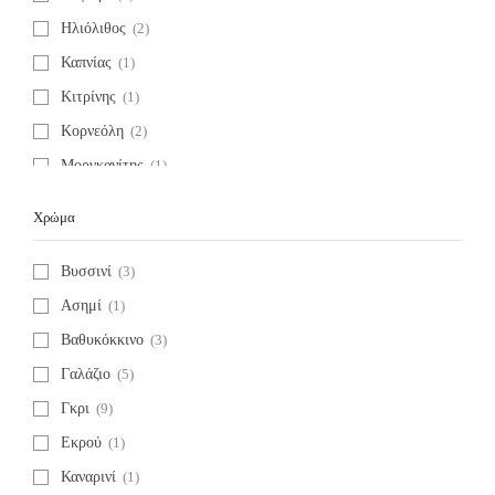
Ηλιόλιθος
(2)
Καπνίας
(1)
Κιτρίνης
(1)
Κορνεόλη
(2)
Μοργκανίτης
(1)
Νεφρίτης
(5)
Χρώμα
Οψιδιανός
(3)
Ροδακινί Φεγγαρόπετρα
(1)
Βυσσινί
(3)
Σιδηροπυρίτης
(2)
Ασημί
(1)
Τανζανίτης
(1)
Βαθυκόκκινο
(3)
Τοπάζι
(5)
Γαλάζιο
(5)
Τουρμαλίνη Καρπουζάκι
(1)
Γκρι
(9)
Αγγελίτης
(1)
Εκρού
(1)
Αμαζονίτης
(5)
Καναρινί
(1)