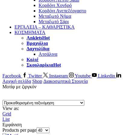
Κορδόνι Χονδρό
Κορδόνι Ανεπεξέργαστο
Μεταξωτό Νήμα
Μεταξωτό Σάρι
ΕΡΓΑΛΕΙΑ – ΚΑΘΑΡΙΣΤΙΚΑ
ΚΟΣΜΗΜΑΤΑ
Anklets
Hot
Βραχιόλια
Δαχτυλίδια
Ατσάλινα
Κολιέ
Σκουλαρίκια
Hot
Facebook
Twitter
Instagram
Youtube
Linkedin
Αρχική σελίδα
Shop
Διακοσμητικά Στοιχεία
Μοτίφ με ζιργκόν
View as:
Grid
List
Εμφάνιση
Products per page