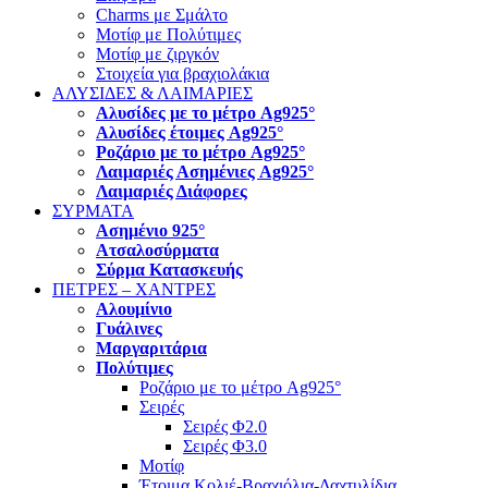
Charms με Σμάλτο
Μοτίφ με Πολύτιμες
Μοτίφ με ζιργκόν
Στοιχεία για βραχιολάκια
ΑΛΥΣΙΔΕΣ & ΛΑΙΜΑΡΙΕΣ
Αλυσίδες με το μέτρο Ag925°
Αλυσίδες έτοιμες Ag925°
Ροζάριο με το μέτρο Ag925°
Λαιμαριές Ασημένιες Ag925°
Λαιμαριές Διάφορες
ΣΥΡΜΑΤΑ
Ασημένιο 925°
Ατσαλοσύρματα
Σύρμα Κατασκευής
ΠΕΤΡΕΣ – ΧΑΝΤΡΕΣ
Αλουμίνιο
Γυάλινες
Μαργαριτάρια
Πολύτιμες
Ροζάριο με το μέτρο Ag925°
Σειρές
Σειρές Φ2.0
Σειρές Φ3.0
Μοτίφ
Έτοιμα Κολιέ-Βραχιόλια-Δαχτυλίδια