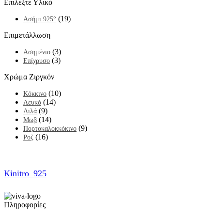
Επιλέξτε Υλικό
(19)
Ασήμι 925°
Επιμετάλλωση
(3)
Ασημένιο
(3)
Επίχρυσο
Χρώμα Ζιργκόν
(10)
Κόκκινο
(14)
Λευκό
(9)
Λιλά
(14)
Μωβ
(9)
Πορτοκαλοκκόκινο
(16)
Ροζ
Kinitro_925
Πληροφορίες