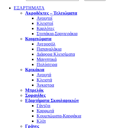
ΕΞΑΡΤΗΜΑΤΑ
Ακροδέκτες – Τελειώματα
Ανοιχτοί
Κλειστοί
Καρλότες
Στοπάκια-Σαρνιεράκια
Κουμπώματα
Ανεροσόλ
Παπαγαλάκια
Διάφορα Κλεισίματα
Μαγνητικά
Πολύσειρα
Κρικάκια
Ανοιχτά
Κλειστά
Άγκιστρα
Μπρελόκ
Σφραγίδες
Εξαρτήματα Σκουλαρικιών
Γάντζοι
Καρφωτά
Κουμπώματα-Καρφάκια
Κλίπ
Γράνες