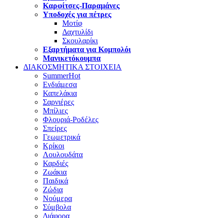
Καρφίτσες-Παραμάνες
Υποδοχές για πέτρες
Μοτίφ
Δαχτυλίδι
Σκουλαρίκι
Εξαρτήματα για Κομπολόι
Μανικετόκουμπα
ΔΙΑΚΟΣΜΗΤΙΚΑ ΣΤΟΙΧΕΙΑ
Summer
Hot
Ενδιάμεσα
Καπελάκια
Σαρνιέρες
Μπίλιες
Φλουριά-Ροδέλες
Σπείρες
Γεωμετρικά
Κρίκοι
Λουλουδάτα
Καρδιές
Ζωάκια
Παιδικά
Ζώδια
Νούμερα
Σύμβολα
Διάφορα