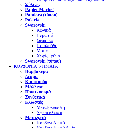
Ξύλινες
Papier Mache’
Pandora (τύπου)
Polaris
Swarovski
Κωνικά
Περαστά
Σφαιρικό
Πεταλούδα
Μοτίφ
Χωρίς τρύπα
Swarovski (τύπου)
ΚΟΡΔΟΝΙΑ-ΝΗΜΑΤΑ
Βαμβακερά
Δέρμα
Καουτσούκ
Μάλλινα
Ποντικοουρά
Συνθετικά
Κλωστές
Μεταξοκλωστή
Nylon κλωστή
Μεταξωτά
Κορδόνι Λεπτό
Κορδόνι Λεπτό Satin