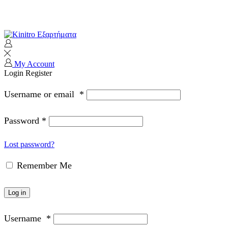
Τηλέφωνα επικοινωνίας: 2103230673
και Viber/WhatsApp: 6948885280
My Account
Login
Register
Username or email
*
Password
*
Lost password?
Remember Me
Log in
Username
*