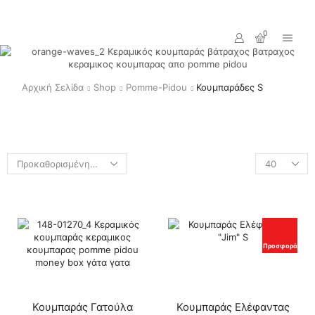
Τηλέφωνα επικοινωνίας: 2103230673
και Viber/WhatsApp:
6948885280
0
Αρχική Σελίδα
Shop
Pomme-Pidou
Κουμπαράδες S
Προσφορά
Κουμπαράς Γατούλα
Κουμπαράς Ελέφαντας