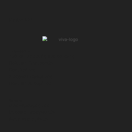
Kinitro_925
Πληροφορίες
Τρόποι Πληρωμής & Αποστολής
Πολιτική Επιστροφών
Όροι Χρήσης
Στοιχεία Επιχείρησης
Πολιτική Απορρήτου
Χρήσιμα
Ο Λογαριασμός μου
Ιστορικό Παραγγελιών
Λίστα Αγαπημένων