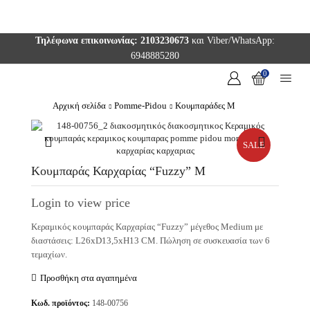
Τηλέφωνα επικοινωνίας: 2103230673
και Viber/WhatsApp:
6948885280
0
Αρχική σελίδα
Pomme-Pidou
Κουμπαράδες M
SALE
Κουμπαράς Καρχαρίας “Fuzzy” M
Login to view price
Κεραμικός κουμπαράς Καρχαρίας “Fuzzy” μέγεθος Medium με
διαστάσεις: L26xD13,5xH13 CM. Πώληση σε συσκευασία των 6
τεμαχίων.
Προσθήκη στα αγαπημένα
Κωδ. προϊόντος:
148-00756