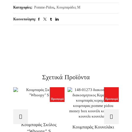
Κατηγορίες:
Pomme-Pidou
,
Κουμπαράδες M
Κοινοποίηση:
1. Τα χρώματα στις φωτογραφίες ενδέχεται να διαφέρουν από τα
πραγματικά.
2. Στις τιμές χονδρικής, δεν περιλαμβάνεται ο Φ.Π.Α.
Σχετικά Προϊόντα
Προσφορά
Προσφορά
Κουμπαράς Σκύλος
Κου
Κουμπαράς Κουνελάκι
“Whoopy” S