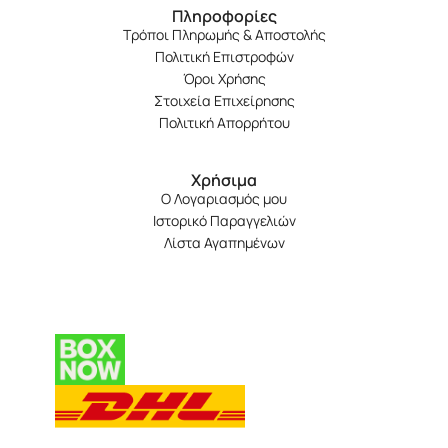
Πληροφορίες
Ροζ
(7)
Τρόποι Πληρωμής & Αποστολής
Ροζ ανοιχτό
Πολιτική Επιστροφών
(1)
Όροι Χρήσης
Σαμπανί
(1)
Στοιχεία Επιχείρησης
Τιρκουάζ
(2)
Πολιτική Απορρήτου
Φούξια
(1)
Χρήσιμα
Χρυσαφί
(1)
Ο Λογαριασμός μου
Ιστορικό Παραγγελιών
Λίστα Αγαπημένων