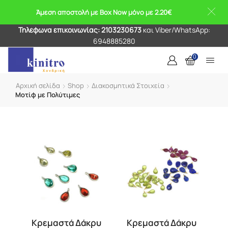
Άμεση αποστολή με Box Now μόνο με 2.20€
Τηλέφωνα επικοινωνίας: 2103230673
και Viber/WhatsApp:
6948885280
0
Αρχική σελίδα
Shop
Διακοσμητικά Στοιχεία
Μοτίφ με Πολύτιμες
Κρεμαστά Δάκρυ
Κρεμαστά Δάκρυ