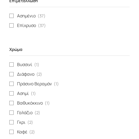
Επιμετάλλωση
Τοπάζι
(5)
Τουρκουάζ
(1)
Ασημένιο
(37)
Αμαζονίτης
(1)
Επίχρυσο
(37)
Αμέθυστος
(3)
Απατίτης
(2)
Χρώμα
Ίασπις
(1)
Λαμπραντορίτης
(2)
Βυσσινί
(1)
Λάπις
(3)
Διάφανο
(2)
Μάτι της Τίγρης
(1)
Πράσινο Βεραμάν
(1)
Μαύρος Σπινέλιος
(2)
Ασημί
(1)
Οπάλιο
(1)
Βαθυκόκκινο
(1)
Περίδοτο
(2)
Γαλάζιο
(2)
Ρουμπίνι
(2)
Γκρι
(2)
Τουρμαλίνη Πράσινη
(1)
Καφέ
(2)